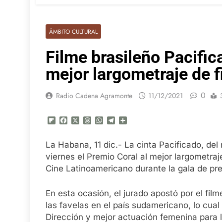
ÁMBITO CULTURAL
Filme brasileño Pacific
mejor largometraje de f
0
Radio Cadena Agramonte
11/12/2021
Flipboard
Facebook
X
Threads
WhatsApp
Telegram
Compartir
La Habana, 11 dic.- La cinta Pacificado, del
viernes el Premio Coral al mejor largometraj
Cine Latinoamericano durante la gala de pr
En esta ocasión, el jurado apostó por el fil
las favelas en el país sudamericano, lo cual
Dirección y mejor actuación femenina para la