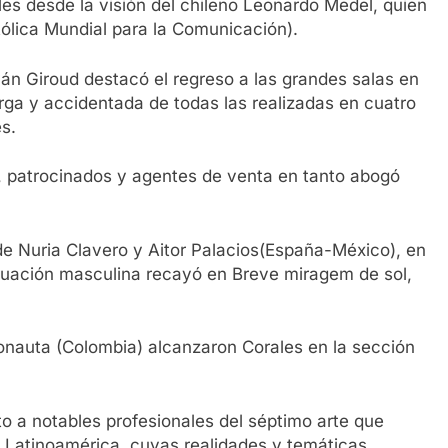
es desde la visión del chileno Leonardo Medel, quien
tólica Mundial para la Comunicación).
Iván Giroud destacó el regreso a las grandes salas en
arga y accidentada de todas las realizadas en cuatro
s.
s, patrocinados y agentes de venta en tanto abogó
e Nuria Clavero y Aitor Palacios(España-México), en
ctuación masculina recayó en Breve miragem de sol,
ronauta (Colombia) alcanzaron Corales en la sección
to a notables profesionales del séptimo arte que
n Latinoamérica, cuyas realidades y temáticas