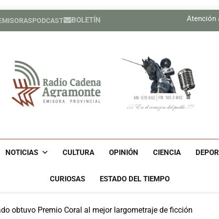
Mejora calidad de vida de inf
Atención 
BOLETÍN
 EMISORAS
PODCAST
Federada
Mejora calidad de vida de inf
Atención 
Federada
Radio Cadena Agra
Radio Cadena Agramonte, Emisora Provincial De Camagüe
Cu
NOTICIAS
CULTURA
OPINIÓN
CIENCIA
DEPOR
CURIOSAS
ESTADO DEL TIEMPO
ado obtuvo Premio Coral al mejor largometraje de ficción