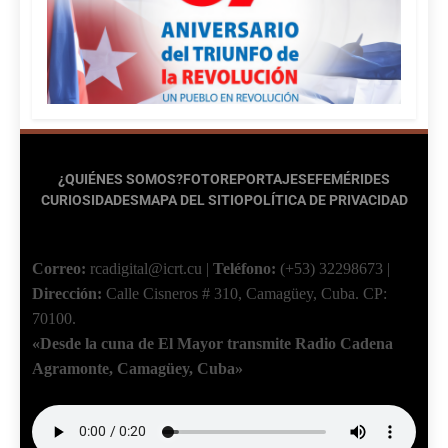
¿QUIÉNES SOMOS?
FOTOREPORTAJES
EFEMÉRIDES
CURIOSIDADES
MAPA DEL SITIO
POLÍTICA DE PRIVACIDAD
Correo:
rcadigital@icrt.cu
|
Teléfono:
(+53) 32298673
|
Dirección:
Calle Cisneros # 310, Camagüey, Cuba.
CP:
70100.
«Desde la cuna de El Mayor transmite Radio Cadena
Agramonte, Camagüey, Cuba»