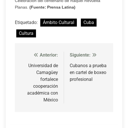
Celebración del centenario de Raquel Revuelta
Planas.
(Fuente: Prensa Latina)
Etiquetado:
Ámbito Cultural
Cuba
Cultura
Anterior:
Siguiente:
Navegación
de
Universidad de
Cubanos a prueba
Camagüey
en cartel de boxeo
entradas
fortalece
profesional
cooperación
académica con
México