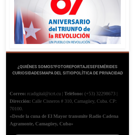
¿QUIÉNES SOMOS?
FOTOREPORTAJES
EFEMÉRIDES
CURIOSIDADES
MAPA DEL SITIO
POLÍTICA DE PRIVACIDAD
Correo:
rcadigital@icrt.cu
|
Teléfono:
(+53) 32298673
|
Dirección:
Calle Cisneros # 310, Camagüey, Cuba.
CP:
70100.
«Desde la cuna de El Mayor transmite Radio Cadena
Agramonte, Camagüey, Cuba»