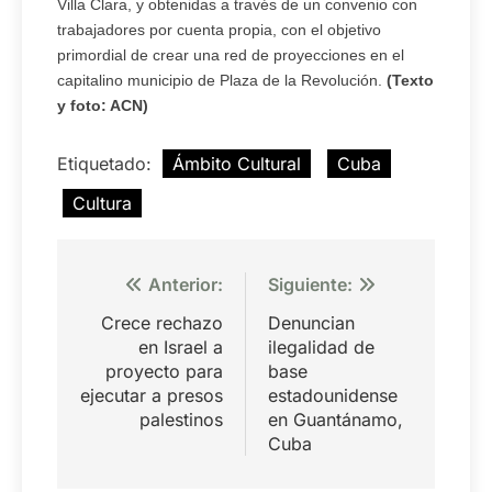
Villa Clara, y obtenidas a través de un convenio con
trabajadores por cuenta propia, con el objetivo
primordial de crear una red de proyecciones en el
capitalino municipio de Plaza de la Revolución.
(Texto
y foto: ACN)
Etiquetado:
Ámbito Cultural
Cuba
Cultura
Navegación
Anterior:
Siguiente:
de
Crece rechazo
Denuncian
entradas
en Israel a
ilegalidad de
proyecto para
base
ejecutar a presos
estadounidense
palestinos
en Guantánamo,
Cuba