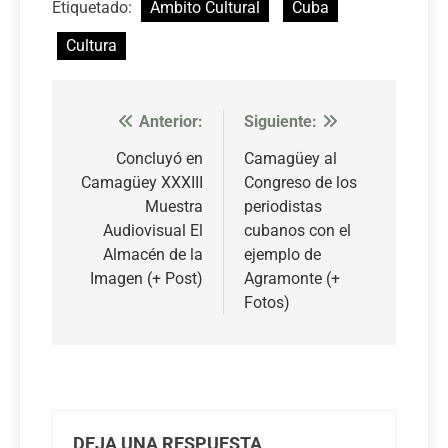
Etiquetado:
Ámbito Cultural
Cuba
Cultura
Anterior:
Siguiente:
Navegación
de
Concluyó en
Camagüey al
Camagüey XXXIII
Congreso de los
entradas
Muestra
periodistas
Audiovisual El
cubanos con el
Almacén de la
ejemplo de
Imagen (+ Post)
Agramonte (+
Fotos)
DEJA UNA RESPUESTA