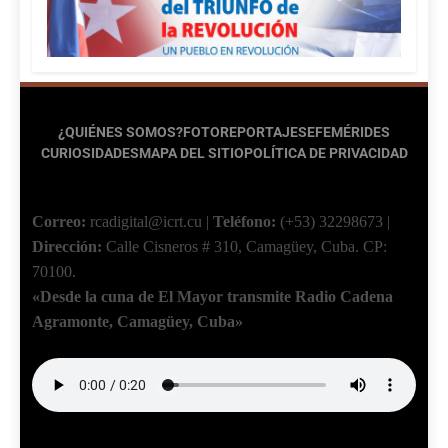
¿QUIÉNES SOMOS?
FOTOREPORTAJES
EFEMÉRIDES
CURIOSIDADES
MAPA DEL SITIO
POLÍTICA DE PRIVACIDAD
Correo:
rcadigital@icrt.cu
|
Teléfono:
(+53) 32298673
|
Dirección:
Calle Cisneros # 310, Camagüey, Cuba.
CP:
70100.
«Desde la cuna de El Mayor transmite Radio Cadena
Agramonte, Camagüey, Cuba»