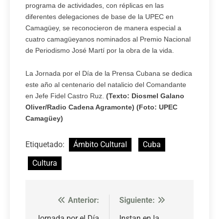
programa de actividades, con réplicas en las
diferentes delegaciones de base de la UPEC en
Camagüey, se reconocieron de manera especial a
cuatro camagüeyanos nominados al Premio Nacional
de Periodismo José Martí por la obra de la vida.
La Jornada por el Día de la Prensa Cubana se dedica
este año al centenario del natalicio del Comandante
en Jefe Fidel Castro Ruz.
(Texto: Diosmel Galano
Oliver/Radio Cadena Agramonte) (Foto: UPEC
Camagüey)
Etiquetado:
Ámbito Cultural
Cuba
Cultura
Anterior:
Siguiente:
Navegación
Jornada por el Día
Instan en la