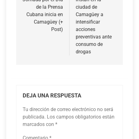
de
de la Prensa
ciudad de
entradas
Cubana inicia en
Camagüey a
Camagüey (+
intensificar
Post)
acciones
preventivas ante
consumo de
drogas
DEJA UNA RESPUESTA
Tu dirección de correo electrónico no será
publicada.
Los campos obligatorios están
marcados con
*
Comentario
*