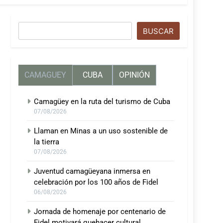
Buscar
BUSCAR
CAMAGUEY
CUBA
OPINIÓN
Camagüey en la ruta del turismo de Cuba
07/08/2026
Llaman en Minas a un uso sostenible de
la tierra
07/08/2026
Juventud camagüeyana inmersa en
celebración por los 100 años de Fidel
06/08/2026
Jornada de homenaje por centenario de
Fidel motivará quehacer cultural