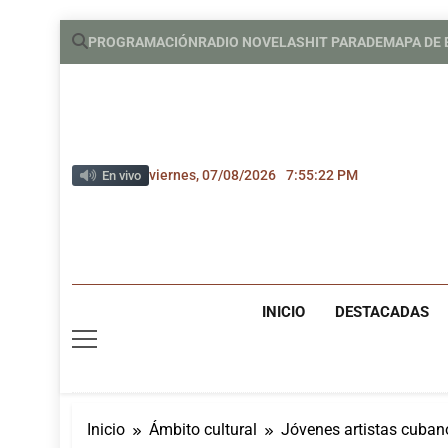
Saltar
PROGRAMACIÓN
RADIO NOVELAS
HIT PARADE
MAPA DE
al
contenido
viernes, 07/08/2026
7:55:23 PM
En vivo
INICIO
DESTACADAS
Inicio
Ámbito cultural
Jóvenes artistas cuban