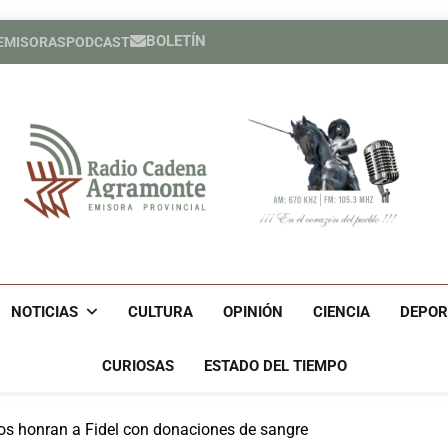
BOLETÍN
 EMISORAS
PODCAST
Héroe cuban
España cele
Héroe cuban
España cele
Radio Cadena Agra
Radio Cadena Agramonte, Emisora Provincial De Camagüe
Cu
NOTICIAS
CULTURA
OPINIÓN
CIENCIA
DEPOR
CURIOSAS
ESTADO DEL TIEMPO
os honran a Fidel con donaciones de sangre