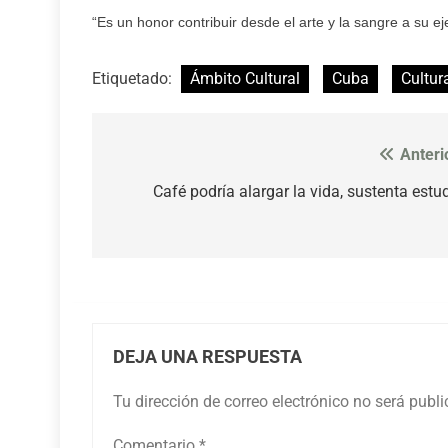
“Es un honor contribuir desde el arte y la sangre a su 
Etiquetado:
Ámbito Cultural
Cuba
Cultur
Anteri
Navegación
de
Café podría alargar la vida, sustenta estu
entradas
DEJA UNA RESPUESTA
Tu dirección de correo electrónico no será publ
Comentario
*