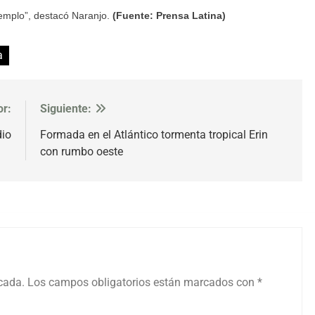
ejemplo”, destacó Naranjo.
(Fuente: Prensa Latina)
a
or:
Siguiente:
dio
Formada en el Atlántico tormenta tropical Erin
con rumbo oeste
icada.
Los campos obligatorios están marcados con
*