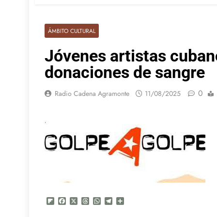
ÁMBITO CULTURAL
Jóvenes artistas cuban
donaciones de sangre
0
Radio Cadena Agramonte
11/08/2025
Flipboard
Facebook
X
Threads
WhatsApp
Telegram
Compartir