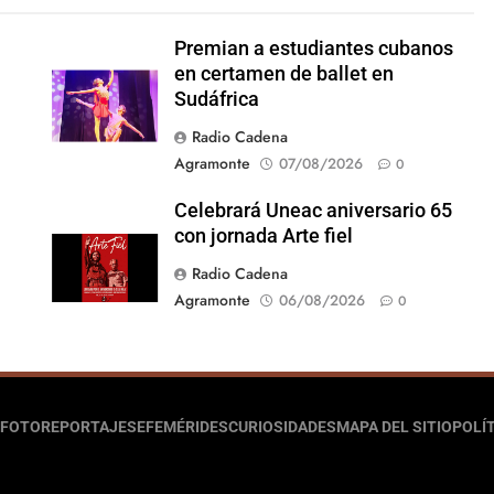
Premian a estudiantes cubanos
en certamen de ballet en
Sudáfrica
Radio Cadena
Agramonte
07/08/2026
0
Celebrará Uneac aniversario 65
con jornada Arte fiel
Radio Cadena
Agramonte
06/08/2026
0
FOTOREPORTAJES
EFEMÉRIDES
CURIOSIDADES
MAPA DEL SITIO
POLÍT