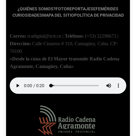
¿QUIÉNES SOMOS?
FOTOREPORTAJES
EFEMÉRIDES
CURIOSIDADES
MAPA DEL SITIO
POLÍTICA DE PRIVACIDAD
Correo:
rcadigital@icrt.cu
|
Teléfono:
(+53) 32298673
|
Dirección:
Calle Cisneros # 310, Camagüey, Cuba.
CP:
70100.
«Desde la cuna de El Mayor transmite Radio Cadena
Agramonte, Camagüey, Cuba»