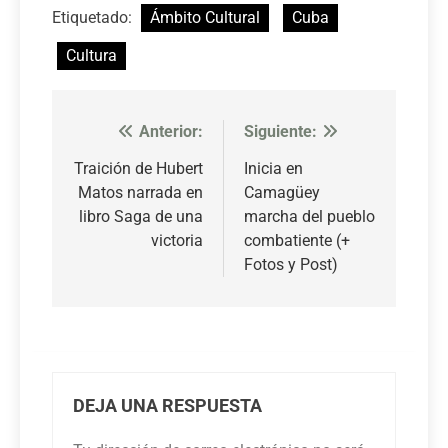
Etiquetado:
Ámbito Cultural
Cuba
Cultura
Anterior:
Siguiente:
Navegación
de
Traición de Hubert
Inicia en
Matos narrada en
Camagüey
entradas
libro Saga de una
marcha del pueblo
victoria
combatiente (+
Fotos y Post)
DEJA UNA RESPUESTA