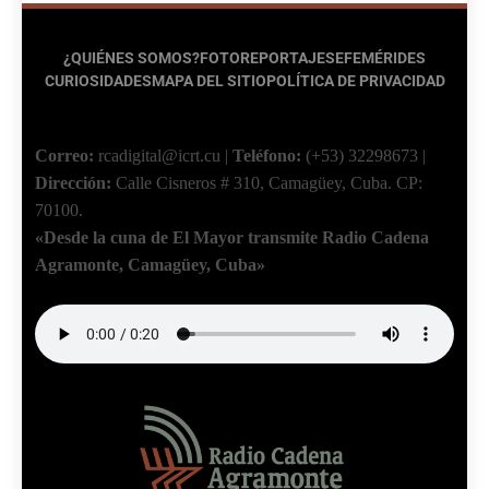
¿QUIÉNES SOMOS?
FOTOREPORTAJES
EFEMÉRIDES
CURIOSIDADES
MAPA DEL SITIO
POLÍTICA DE PRIVACIDAD
Correo:
rcadigital@icrt.cu
|
Teléfono:
(+53) 32298673
|
Dirección:
Calle Cisneros # 310, Camagüey, Cuba.
CP:
70100.
«Desde la cuna de El Mayor transmite Radio Cadena
Agramonte, Camagüey, Cuba»