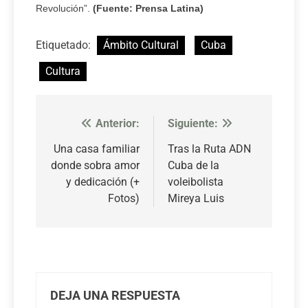
Revolución”.
(Fuente: Prensa Latina)
Etiquetado:
Ámbito Cultural
Cuba
Cultura
Anterior:
Siguiente:
Navegación
de
Una casa familiar
Tras la Ruta ADN
donde sobra amor
Cuba de la
entradas
y dedicación (+
voleibolista
Fotos)
Mireya Luis
DEJA UNA RESPUESTA