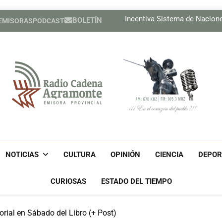
Lil, la de ojos color del
Incentiva Sistema de Nacion
BOLETÍN
 EMISORAS
PODCAST
Celebrar
Tres cubanos ya están e
Lil, la de ojos color del
Incentiva Sistema de Nacion
Celebrar
Tres cubanos ya están e
Radio Cadena Agra
Radio Cadena Agramonte, Emisora Provincial De Camagüe
Cu
NOTICIAS
CULTURA
OPINIÓN
CIENCIA
DEPOR
CURIOSAS
ESTADO DEL TIEMPO
rial en Sábado del Libro (+ Post)