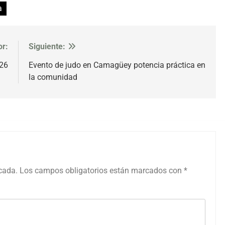
a
or:
Siguiente:
026
Evento de judo en Camagüey potencia práctica en
la comunidad
icada.
Los campos obligatorios están marcados con
*