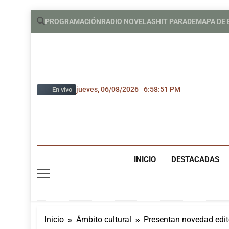
Saltar
PROGRAMACIÓN
RADIO NOVELAS
HIT PARADE
MAPA DE
al
contenido
jueves, 06/08/2026
6:58:53 PM
En vivo
INICIO
DESTACADAS
Inicio
Ámbito cultural
Presentan novedad edito