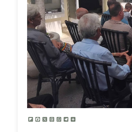
Flipboard
Facebook
X
Threads
WhatsApp
Telegram
Compartir