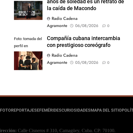
años de soledad es un retrato de
la caída de Macondo
Radio Cadena
Agramonte
06/08/2026
0
Compañía cubana intercambia
Foto: tomada del
con prestigioso coreógrafo
perfil en
Facebook de la
Radio Cadena
compañía
Agramonte
05/08/2026
0
FOTOREPORTAJES
EFEMÉRIDES
CURIOSIDADES
MAPA DEL SITIO
POLÍT
irección:
Calle Cisneros # 310, Camagüey, Cuba.
CP: 70100.