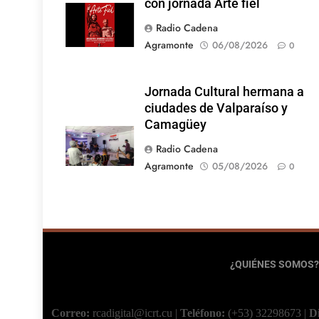
con jornada Arte fiel
Radio Cadena
Agramonte
06/08/2026
0
Jornada Cultural hermana a
ciudades de Valparaíso y
Camagüey
Radio Cadena
Agramonte
05/08/2026
0
¿QUIÉNES SOMOS?
Correo:
rcadigital@icrt.cu
|
Teléfono:
(+53) 32298673
|
D