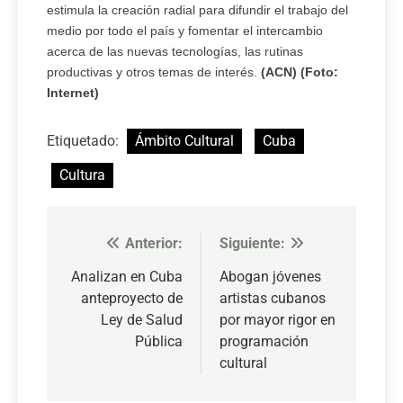
estimula la creación radial para difundir el trabajo del
medio por todo el país y fomentar el intercambio
acerca de las nuevas tecnologías, las rutinas
productivas y otros temas de interés.
(ACN) (Foto:
Internet)
Etiquetado:
Ámbito Cultural
Cuba
Cultura
Anterior:
Siguiente:
Navegación
de
Analizan en Cuba
Abogan jóvenes
anteproyecto de
artistas cubanos
entradas
Ley de Salud
por mayor rigor en
Pública
programación
cultural