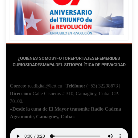
¿QUIÉNES SOMOS?
FOTOREPORTAJES
EFEMÉRIDES
CURIOSIDADES
MAPA DEL SITIO
POLÍTICA DE PRIVACIDAD
Correo:
rcadigital@icrt.cu
|
Teléfono:
(+53) 32298673
|
Dirección:
Calle Cisneros # 310, Camagüey, Cuba.
CP:
70100.
«Desde la cuna de El Mayor transmite Radio Cadena
Agramonte, Camagüey, Cuba»