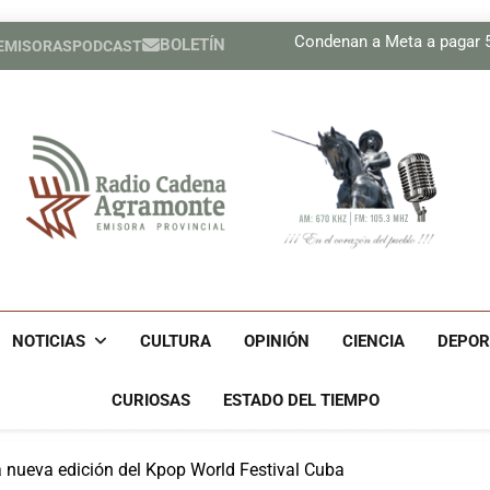
Plan 
Condenan a Meta a pagar 56
BOLETÍN
 EMISORAS
PODCAST
Prensa de EEUU divulga f
Díaz-Canel asiste al Encue
Plan 
Condenan a Meta a pagar 56
Prensa de EEUU divulga f
Díaz-Canel asiste al Encue
Radio Cadena Agra
Radio Cadena Agramonte, Emisora Provincial De Camagüe
Cu
NOTICIAS
CULTURA
OPINIÓN
CIENCIA
DEPOR
CURIOSAS
ESTADO DEL TIEMPO
a nueva edición del Kpop World Festival Cuba