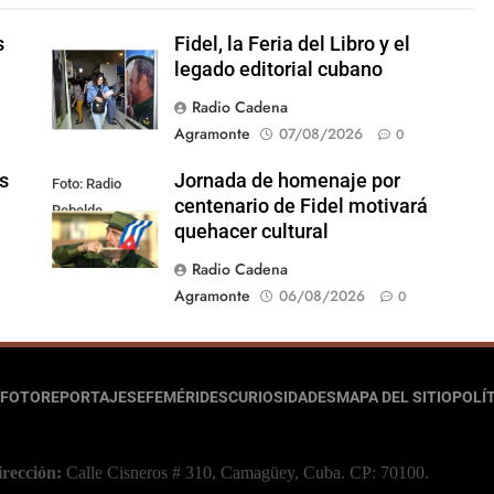
s
Fidel, la Feria del Libro y el
legado editorial cubano
Radio Cadena
Agramonte
07/08/2026
0
s
Jornada de homenaje por
Foto: Radio
centenario de Fidel motivará
Rebelde
quehacer cultural
Radio Cadena
Agramonte
06/08/2026
0
FOTOREPORTAJES
EFEMÉRIDES
CURIOSIDADES
MAPA DEL SITIO
POLÍT
irección:
Calle Cisneros # 310, Camagüey, Cuba.
CP: 70100.