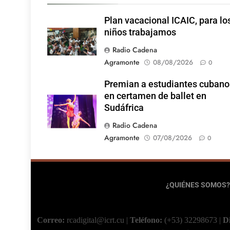
Plan vacacional ICAIC, para lo
niños trabajamos
Radio Cadena
Agramonte
08/08/2026
0
Premian a estudiantes cubano
en certamen de ballet en
Sudáfrica
Radio Cadena
Agramonte
07/08/2026
0
¿QUIÉNES SOMOS?
Correo:
rcadigital@icrt.cu
|
Teléfono:
(+53) 32298673
|
D