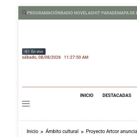
Saltar
PROGRAMACIÓN
RADIO NOVELAS
HIT PARADE
MAPA DE
al
contenido
En vivo
sábado, 08/08/2026
11:27:51 AM
INICIO
DESTACADAS
Inicio
Ámbito cultural
Proyecto Artcor anunci