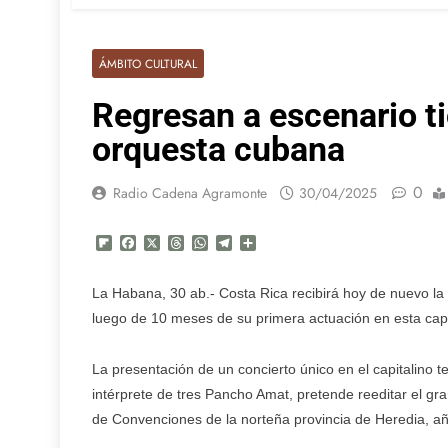
ÁMBITO CULTURAL
Regresan a escenario t
orquesta cubana
0
Radio Cadena Agramonte
30/04/2025
Flipboard
Facebook
X
Threads
WhatsApp
Telegram
Compartir
La Habana, 30 ab.- Costa Rica recibirá hoy de nuevo la
luego de 10 meses de su primera actuación en esta capit
La presentación de un concierto único en el capitalino te
intérprete de tres Pancho Amat, pretende reeditar el gran
de Convenciones de la norteña provincia de Heredia, aña