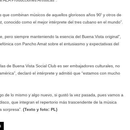
l AEA Producciones Artísticas”.
as que combinan músicos de aquellos gloriosos años 90′ y otros de
t, conocido como el mejor intérprete del tres cubano en el mundo”.
e, pero siempre manteniendo la esencia del Buena Vista original”,
telefónica con Pancho Amat sobre el entusiasmo y expectativas del
llas de Buena Vista Social Club es ser embajadores culturales, no
oamérica”, declaró el intérprete y admitió que “estamos con mucho
go de lo mismo y algo nuevo, si gustó la vez pasada, pues vamos a
disco, que integran el repertorio más trascendente de la música
a sorpresa”.
(Texto y foto: PL)
a