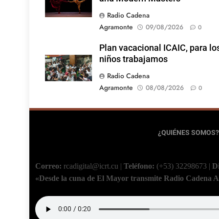
Radio Cadena
Agramonte
09/08/2026
0
Plan vacacional ICAIC, para lo
niños trabajamos
Radio Cadena
Agramonte
08/08/2026
0
¿QUIÉNES SOMOS?
Correo:
rcadigital@icrt.cu
|
Teléfono:
(+53) 32298673
|
D
«Desde la cuna de El Mayor transmite Radio Cadena