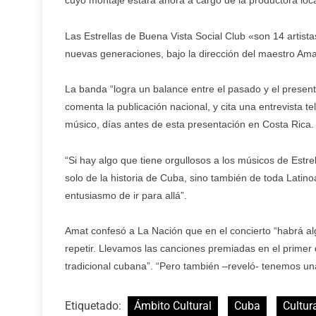
cuyo montaje estará ahora a cargo de la productora loca
Las Estrellas de Buena Vista Social Club «son 14 artist
nuevas generaciones, bajo la dirección del maestro Ama
La banda “logra un balance entre el pasado y el present
comenta la publicación nacional, y cita una entrevista 
músico, días antes de esta presentación en Costa Rica.
“Si hay algo que tiene orgullosos a los músicos de Estre
solo de la historia de Cuba, sino también de toda Latin
entusiasmo de ir para allá”.
Amat confesó a La Nación que en el concierto “habrá al
repetir. Llevamos las canciones premiadas en el primer 
tradicional cubana”. “Pero también –reveló- tenemos un
Etiquetado:
Ámbito Cultural
Cuba
Cultur