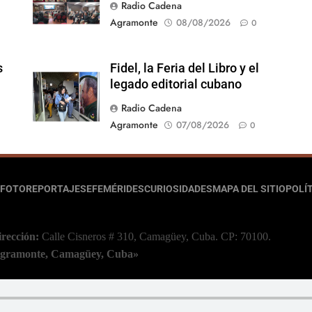
Radio Cadena
Agramonte
08/08/2026
0
s
Fidel, la Feria del Libro y el
legado editorial cubano
Radio Cadena
Agramonte
07/08/2026
0
FOTOREPORTAJES
EFEMÉRIDES
CURIOSIDADES
MAPA DEL SITIO
POLÍT
irección:
Calle Cisneros # 310, Camagüey, Cuba.
CP: 70100.
 Agramonte, Camagüey, Cuba»