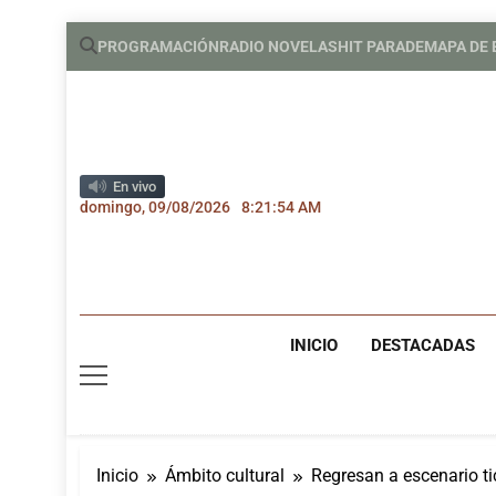
Saltar
PROGRAMACIÓN
RADIO NOVELAS
HIT PARADE
MAPA DE
al
contenido
En vivo
domingo, 09/08/2026
8:21:55 AM
INICIO
DESTACADAS
Inicio
Ámbito cultural
Regresan a escenario t