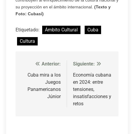
contribuyen al enriquecimiento de la cultura nacional y
su proyección en el ámbito internacional.
(Texto y
Foto: Cubasí)
Etiquetado:
Ámbito Cultural
Cuba
Cultura
Anterior:
Siguiente:
Navegación
de
Cuba mira a los
Economía cubana
Juegos
en 2024: entre
entradas
Panamericanos
tensiones,
Júnior
insatisfacciones y
retos