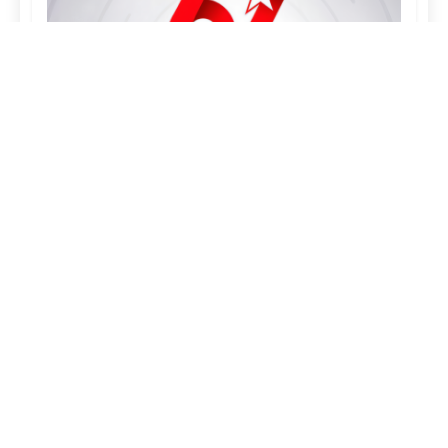
¿QUIÉNES SOMOS?
FOTOREPORTAJES
EFEMÉRIDES
CURIOSIDADES
MAPA DEL SITIO
POLÍTICA DE PRIVACIDAD
Correo:
rcadigital@icrt.cu
|
Teléfono:
(+53) 32298673
|
Dirección:
Calle Cisneros # 310, Camagüey, Cuba.
CP:
70100.
«Desde la cuna de El Mayor transmite Radio Cadena
Agramonte, Camagüey, Cuba»