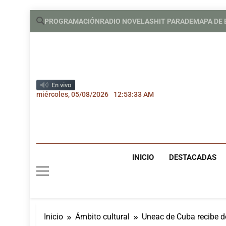
Saltar
PROGRAMACIÓN
RADIO NOVELAS
HIT PARADE
MAPA DE
al
contenido
En vivo
miércoles, 05/08/2026
12:53:34 AM
INICIO
DESTACADAS
Inicio
Ámbito cultural
Uneac de Cuba recibe d