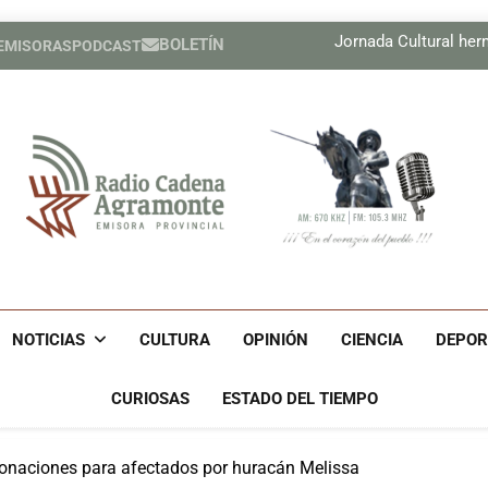
Boletín Cam
Jornada Cultural he
BOLETÍN
 EMISORAS
PODCAST
Compañía cuban
Boletín Cam
Jornada Cultural he
Compañía cuban
Radio Cadena Agra
Radio Cadena Agramonte, Emisora Provincial De Camagüe
Cu
NOTICIAS
CULTURA
OPINIÓN
CIENCIA
DEPOR
CURIOSAS
ESTADO DEL TIEMPO
onaciones para afectados por huracán Melissa