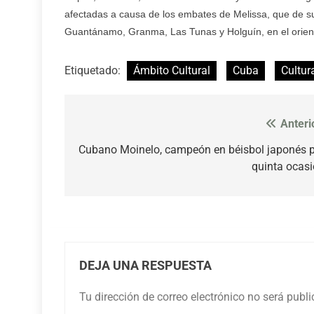
afectadas a causa de los embates de Melissa, que de su
Guantánamo, Granma, Las Tunas y Holguín, en el orie
Etiquetado:
Ámbito Cultural
Cuba
Cultur
Anteri
Navegación
de
Cubano Moinelo, campeón en béisbol japonés 
quinta ocas
entradas
DEJA UNA RESPUESTA
Tu dirección de correo electrónico no será publ