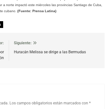
r a norte impactó este miércoles las provincias Santiago de Cuba,
nte cubano.
(Fuente: Prensa Latina)
a
or:
Siguiente:
por
Huracán Melissa se dirige a las Bermudas
ión
icada.
Los campos obligatorios están marcados con
*