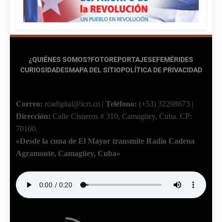
¿QUIÉNES SOMOS?
FOTOREPORTAJES
EFEMÉRIDES
CURIOSIDADES
MAPA DEL SITIO
POLÍTICA DE PRIVACIDAD
Correo:
rcadigital@icrt.cu
|
Teléfono:
(+53) 32298673
|
Dirección:
Calle Cisneros # 310, Camagüey, Cuba.
CP:
70100.
«Desde la cuna de El Mayor transmite Radio Cadena
Agramonte, Camagüey, Cuba»