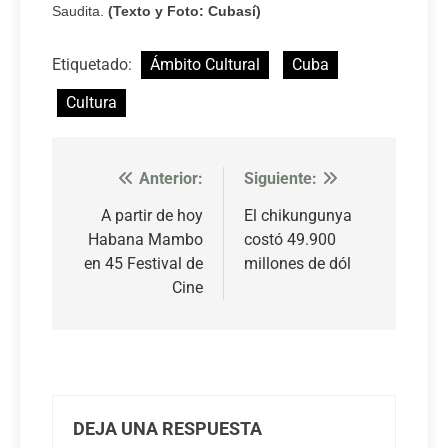
Saudita.
(Texto y Foto: Cubasí)
Etiquetado:
Ámbito Cultural
Cuba
Cultura
Anterior:
Siguiente:
Navegación
de
A partir de hoy
El chikungunya
Habana Mambo
costó 49.900
entradas
en 45 Festival de
millones de dól
Cine
DEJA UNA RESPUESTA