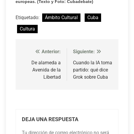
europeas. (Texto y Foto: Cubadebate)
Etiquetado:
Ámbito Cultural
Cuba
Cultura
Anterior:
Siguiente:
Navegación
de
De alameda a
Cuando la IA toma
Avenida de la
partido: qué dice
entradas
Libertad
Grok sobre Cuba
DEJA UNA RESPUESTA
Tu dirección de correo electrónico no será