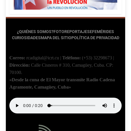
¿QUIÉNES SOMOS?
FOTOREPORTAJES
EFEMÉRIDES
CURIOSIDADES
MAPA DEL SITIO
POLÍTICA DE PRIVACIDAD
Correo:
rcadigital@icrt.cu
|
Teléfono:
(+53) 32298673
|
Dirección:
Calle Cisneros # 310, Camagüey, Cuba.
CP:
70100.
«Desde la cuna de El Mayor transmite Radio Cadena
Agramonte, Camagüey, Cuba»