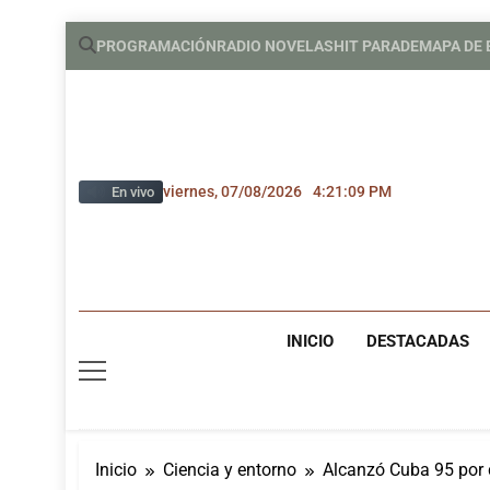
Saltar
PROGRAMACIÓN
RADIO NOVELAS
HIT PARADE
MAPA DE
al
contenido
viernes, 07/08/2026
4:21:10 PM
En vivo
INICIO
DESTACADAS
Inicio
Ciencia y entorno
Alcanzó Cuba 95 por 