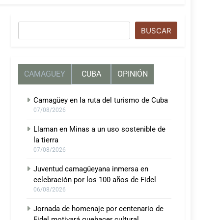
Buscar
BUSCAR
CAMAGUEY
CUBA
OPINIÓN
Camagüey en la ruta del turismo de Cuba
07/08/2026
Llaman en Minas a un uso sostenible de
la tierra
07/08/2026
Juventud camagüeyana inmersa en
celebración por los 100 años de Fidel
06/08/2026
Jornada de homenaje por centenario de
Fidel motivará quehacer cultural