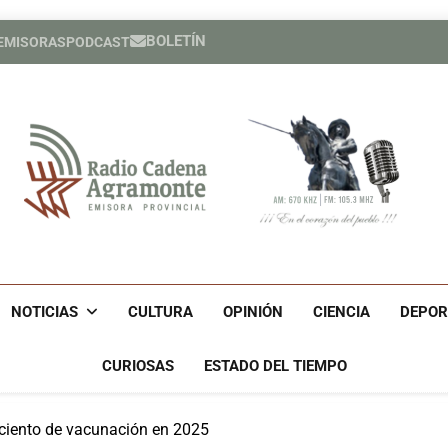
BOLETÍN
 EMISORAS
PODCAST
Expertos del Consejo de Der
Héroe cuban
Expertos del Consejo de Der
Héroe cuban
Radio Cadena Agra
Radio Cadena Agramonte, Emisora Provincial De Camagüe
Cu
NOTICIAS
CULTURA
OPINIÓN
CIENCIA
DEPOR
CURIOSAS
ESTADO DEL TIEMPO
ciento de vacunación en 2025