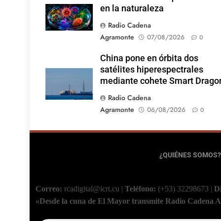
en la naturaleza
Radio Cadena
Agramonte
07/08/2026
0
China pone en órbita dos
satélites hiperespectrales
mediante cohete Smart Drago
Radio Cadena
Agramonte
06/08/2026
0
¿QUIÉNES SOMOS?
Correo:
rcadigital@icrt.cu
|
Teléfono:
(+53) 32298673
|
D
«Desde la cuna de El Mayor transmite Radio Cadena