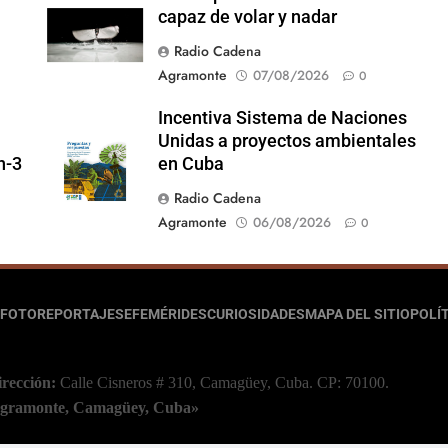
capaz de volar y nadar
Radio Cadena
Agramonte
07/08/2026
0
Incentiva Sistema de Naciones
Unidas a proyectos ambientales
n-3
en Cuba
Radio Cadena
Agramonte
06/08/2026
0
FOTOREPORTAJES
EFEMÉRIDES
CURIOSIDADES
MAPA DEL SITIO
POLÍT
irección:
Calle Cisneros # 310, Camagüey, Cuba.
CP: 70100.
 Agramonte, Camagüey, Cuba»