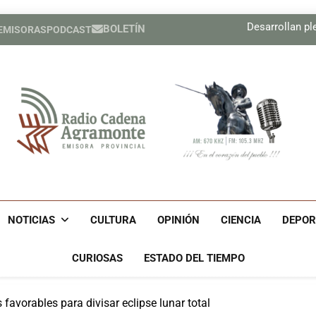
Díaz-Canel asiste al Encue
Desarrollan pl
BOLETÍN
 EMISORAS
PODCAST
Cuba expresa interés en
Inédita operación moneta
Díaz-Canel asiste al Encue
Desarrollan pl
Cuba expresa interés en
Inédita operación moneta
Radio Cadena Agra
Radio Cadena Agramonte, Emisora Provincial De Camagüe
Cu
NOTICIAS
CULTURA
OPINIÓN
CIENCIA
DEPOR
CURIOSAS
ESTADO DEL TIEMPO
favorables para divisar eclipse lunar total