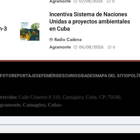
Agramonte
07/08/2026
0
Incentiva Sistema de Naciones
Unidas a proyectos ambientales
n-3
en Cuba
Radio Cadena
Agramonte
06/08/2026
0
FOTOREPORTAJES
EFEMÉRIDES
CURIOSIDADES
MAPA DEL SITIO
POLÍT
irección:
Calle Cisneros # 310, Camagüey, Cuba.
CP: 70100.
 Agramonte, Camagüey, Cuba»