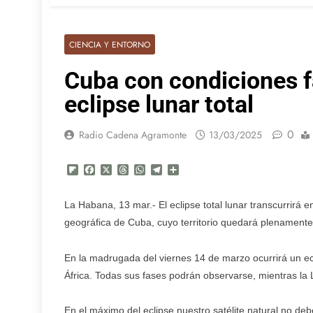
CIENCIA Y ENTORNO
Cuba con condiciones f
eclipse lunar total
0
Radio Cadena Agramonte
13/03/2025
Flipboard
Facebook
X
Threads
WhatsApp
Telegram
Compartir
La Habana, 13 mar.- El eclipse total lunar transcurrirá 
geográfica de Cuba, cuyo territorio quedará plenamente
En la madrugada del viernes 14 de marzo ocurrirá un ecl
África. Todas sus fases podrán observarse, mientras la L
En el máximo del eclipse nuestro satélite natural no debe