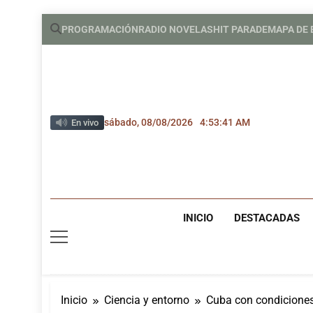
Saltar
PROGRAMACIÓN
RADIO NOVELAS
HIT PARADE
MAPA DE
al
contenido
sábado, 08/08/2026
4:53:42 AM
En vivo
INICIO
DESTACADAS
Inicio
Ciencia y entorno
Cuba con condiciones 