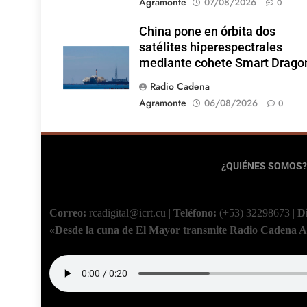
Agramonte
07/08/2026
0
China pone en órbita dos
satélites hiperespectrales
mediante cohete Smart Drago
Radio Cadena
Agramonte
06/08/2026
0
¿QUIÉNES SOMOS?
Correo:
rcadigital@icrt.cu
|
Teléfono:
(+53) 32298673
|
D
«Desde la cuna de El Mayor transmite Radio Cadena