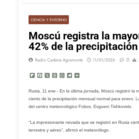
CIENCIA Y ENTORNO
Moscú registra la mayo
42% de la precipitación
0
Radio Cadena Agramonte
11/01/2026
Flipboard
Facebook
X
Threads
WhatsApp
Telegram
Compartir
Rusia, 11 ene.- En la última jornada, Moscú registró l
ciento de la precipitación mensual normal para enero. L
del centro meteorológico Fobos, Evgueni Tishkovets.
“La impresionante nevada que se registró en Rusia centra
terrestre y aéreo”, afirmó el meteorólogo.