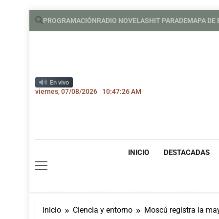
Saltar
PROGRAMACIÓN
RADIO NOVELAS
HIT PARADE
MAPA DE
al
contenido
En vivo
viernes, 07/08/2026
10:47:27 AM
INICIO
DESTACADAS
Inicio
Ciencia y entorno
Moscú registra la may