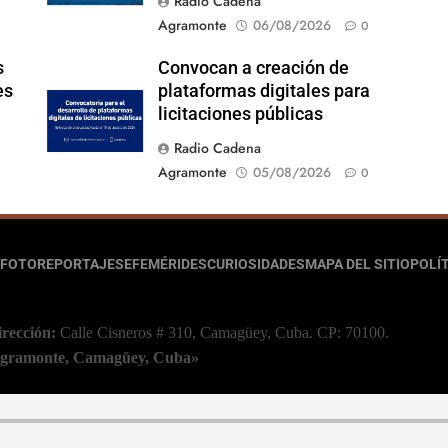
Radio Cadena
Agramonte
06/08/2026
0
s
Convocan a creación de
es
plataformas digitales para
licitaciones públicas
Radio Cadena
Agramonte
05/08/2026
0
FOTOREPORTAJES
EFEMÉRIDES
CURIOSIDADES
MAPA DEL SITIO
POLÍT
irección:
Calle Cisneros # 310, Camagüey, Cuba.
CP: 70100.
 Agramonte, Camagüey, Cuba»