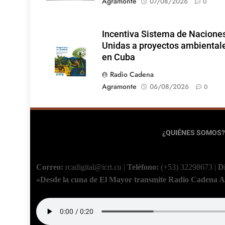
Agramonte
07/08/2026
0
Incentiva Sistema de Nacione
Unidas a proyectos ambiental
en Cuba
Radio Cadena
Agramonte
06/08/2026
0
¿QUIÉNES SOMOS?
Correo:
rcadigital@icrt.cu
|
Teléfono:
(+53) 32298673
|
D
«Desde la cuna de El Mayor transmite Radio Cadena