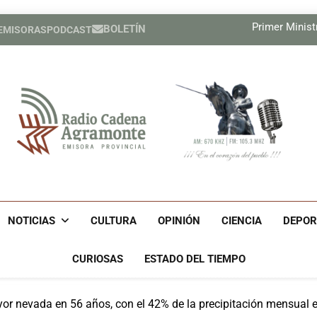
El MIT pres
Primer Ministr
BOLETÍN
 EMISORAS
PODCAST
Nuevas medidas de Estados Un
Relatores de la ONU exigen a E
El MIT pres
Primer Ministr
Nuevas medidas de Estados Un
Relatores de la ONU exigen a E
Radio Cadena Agra
Radio Cadena Agramonte, Emisora Provincial De Camagüe
Cu
NOTICIAS
CULTURA
OPINIÓN
CIENCIA
DEPOR
CURIOSAS
ESTADO DEL TIEMPO
or nevada en 56 años, con el 42% de la precipitación mensual e