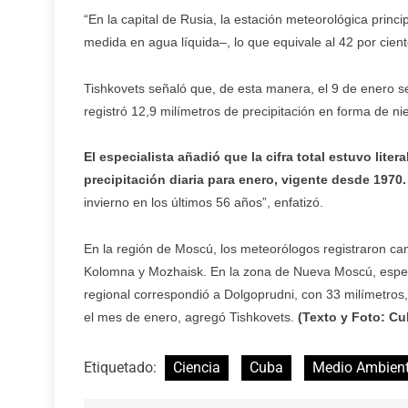
“En la capital de Rusia, la estación meteorológica princi
medida en agua líquida–, lo que equivale al 42 por cien
Tishkovets señaló que, de esta manera, el 9 de enero s
registró 12,9 milímetros de precipitación en forma de ni
El especialista añadió que la cifra total estuvo lite
precipitación diaria para enero, vigente desde 1970.
invierno en los últimos 56 años”, enfatizó.
En la región de Moscú, los meteorólogos registraron ca
Kolomna y Mozhaisk. En la zona de Nueva Moscú, espec
regional correspondió a Dolgoprudni, con 33 milímetros
el mes de enero, agregó Tishkovets.
(Texto y Foto: C
Etiquetado:
Ciencia
Cuba
Medio Ambien