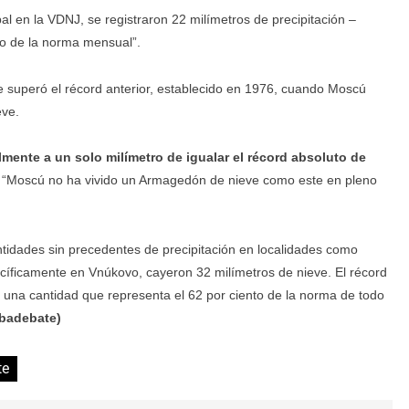
pal en la VDNJ, se registraron 22 milímetros de precipitación –
to de la norma mensual”.
e superó el récord anterior, establecido en 1976, cuando Moscú
eve.
ralmente a un solo milímetro de igualar el récord absoluto de
“Moscú no ha vivido un Armagedón de nieve como este en pleno
ntidades sin precedentes de precipitación en localidades como
íficamente en Vnúkovo, cayeron 32 milímetros de nieve. El récord
, una cantidad que representa el 62 por ciento de la norma de todo
ubadebate)
te