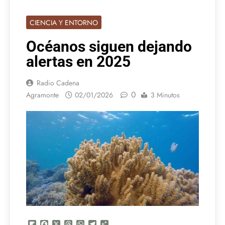
CIENCIA Y ENTORNO
Océanos siguen dejando
alertas en 2025
Radio Cadena
0
Agramonte
02/01/2026
3 Minutos
Flipboard
Facebook
X
Threads
WhatsApp
Telegram
Compartir