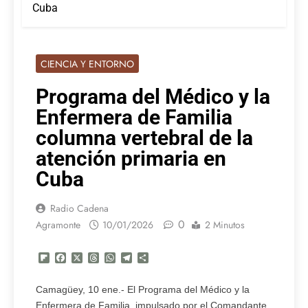
Cuba
CIENCIA Y ENTORNO
Programa del Médico y la
Enfermera de Familia
columna vertebral de la
atención primaria en
Cuba
Radio Cadena
0
Agramonte
10/01/2026
2 Minutos
Flipboard
Facebook
X
Threads
WhatsApp
Telegram
Compartir
Camagüey, 10 ene.- El Programa del Médico y la
Enfermera de Familia, impulsado por el Comandante