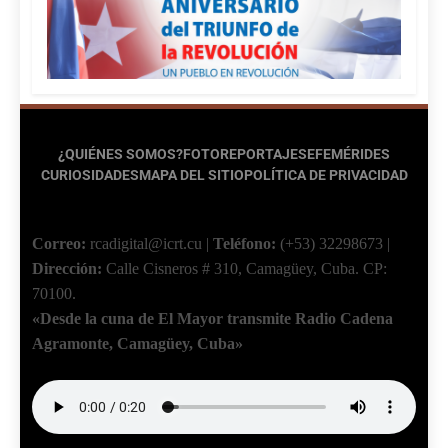
¿QUIÉNES SOMOS?
FOTOREPORTAJES
EFEMÉRIDES
CURIOSIDADES
MAPA DEL SITIO
POLÍTICA DE PRIVACIDAD
Correo:
rcadigital@icrt.cu
|
Teléfono:
(+53) 32298673
|
Dirección:
Calle Cisneros # 310, Camagüey, Cuba.
CP:
70100.
«Desde la cuna de El Mayor transmite Radio Cadena
Agramonte, Camagüey, Cuba»