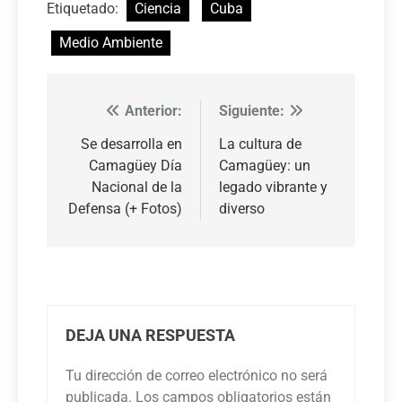
Etiquetado:
Ciencia
Cuba
Medio Ambiente
Anterior:
Siguiente:
Navegación
de
Se desarrolla en
La cultura de
Camagüey Día
Camagüey: un
entradas
Nacional de la
legado vibrante y
Defensa (+ Fotos)
diverso
DEJA UNA RESPUESTA
Tu dirección de correo electrónico no será
publicada.
Los campos obligatorios están