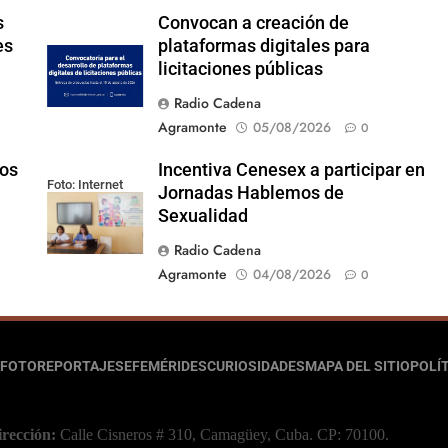
s
Convocan a creación de
es
plataformas digitales para
licitaciones públicas
Radio Cadena
Agramonte
05/08/2026
0
los
Incentiva Cenesex a participar en
Foto: Internet
Jornadas Hablemos de
Sexualidad
Radio Cadena
Agramonte
04/08/2026
0
FOTOREPORTAJES
EFEMÉRIDES
CURIOSIDADES
MAPA DEL SITIO
POLÍT
irección:
Calle Cisneros # 310, Camagüey, Cuba.
CP: 70100.