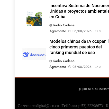
Incentiva Sistema de Nacione
Unidas a proyectos ambiental
en Cuba
Radio Cadena
Agramonte
06/08/2026
0
Modelos chinos de IA ocupan 
cinco primeros puestos del
ranking mundial de uso
Radio Cadena
Agramonte
05/08/2026
0
¿QUIÉNES SOMOS?
Correo:
rcadigital@icrt.cu
|
Teléfono:
(+53) 32298673
|
D