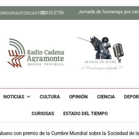
Juventud camagüeyana inmersa
Jornada de homenaje por cent
BOLETÍN
 EMISORAS
PODCAST
Hansel Abr
Formación en Turismo 
Juventud camagüeyana inmersa
Jornada de homenaje por cent
Hansel Abr
Formación en Turismo 
Radio Cadena Agra
Radio Cadena Agramonte, Emisora Provincial De Camagüe
Cu
NOTICIAS
CULTURA
OPINIÓN
CIENCIA
DEPOR
CURIOSAS
ESTADO DEL TIEMPO
ubano con premio de la Cumbre Mundial sobre la Sociedad de l