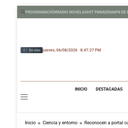
Saltar
PROGRAMACIÓN
RADIO NOVELAS
HIT PARADE
MAPA DE
al
contenido
jueves, 06/08/2026
8:47:28 PM
En vivo
INICIO
DESTACADAS
Inicio
Ciencia y entorno
Reconocen a portal c