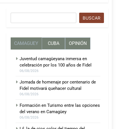
Buscar
BUSCAR
CAMAGUEY
CUBA
OPINIÓN
Juventud camagüeyana inmersa en
celebración por los 100 años de Fidel
06/08/2026
Jornada de homenaje por centenario de
Fidel motivará quehacer cultural
06/08/2026
Formación en Turismo entre las opciones
del verano en Camagüey
06/08/2026
Lil, la de ojos color del tiempo del