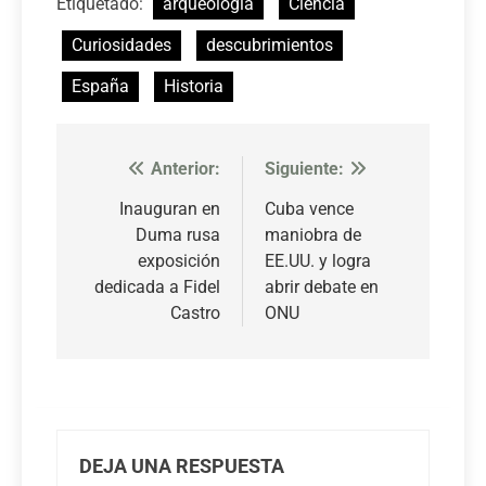
Etiquetado:
arqueología
Ciencia
Curiosidades
descubrimientos
España
Historia
Anterior:
Siguiente:
Navegación
de
Inauguran en
Cuba vence
Duma rusa
maniobra de
entradas
exposición
EE.UU. y logra
dedicada a Fidel
abrir debate en
Castro
ONU
DEJA UNA RESPUESTA