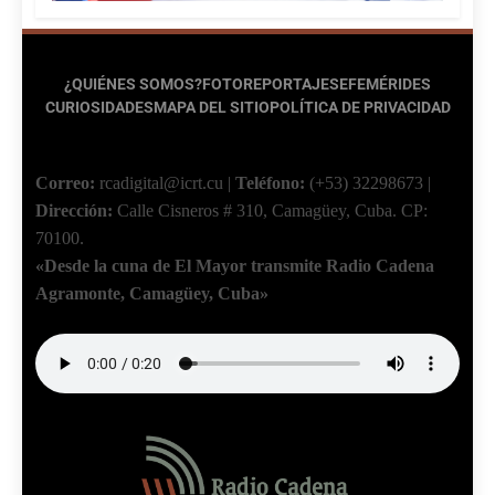
¿QUIÉNES SOMOS?
FOTOREPORTAJES
EFEMÉRIDES
CURIOSIDADES
MAPA DEL SITIO
POLÍTICA DE PRIVACIDAD
Correo:
rcadigital@icrt.cu
|
Teléfono:
(+53) 32298673
|
Dirección:
Calle Cisneros # 310, Camagüey, Cuba.
CP:
70100.
«Desde la cuna de El Mayor transmite Radio Cadena
Agramonte, Camagüey, Cuba»