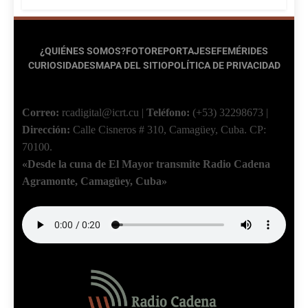
¿QUIÉNES SOMOS?
FOTOREPORTAJES
EFEMÉRIDES
CURIOSIDADES
MAPA DEL SITIO
POLÍTICA DE PRIVACIDAD
Correo:
rcadigital@icrt.cu
|
Teléfono:
(+53) 32298673
|
Dirección:
Calle Cisneros # 310, Camagüey, Cuba.
CP:
70100.
«Desde la cuna de El Mayor transmite Radio Cadena
Agramonte, Camagüey, Cuba»