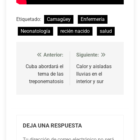
Etiquetado:
Camagüey
Enfermería
Neonatología
recién nacido
salud
Anterior:
Siguiente:
Navegación
de
Cuba abordará el
Calor y aisladas
tema de las
lluvias en el
entradas
treponematosis
interior y sur
DEJA UNA RESPUESTA
Tu dirección de correo electrónico no será