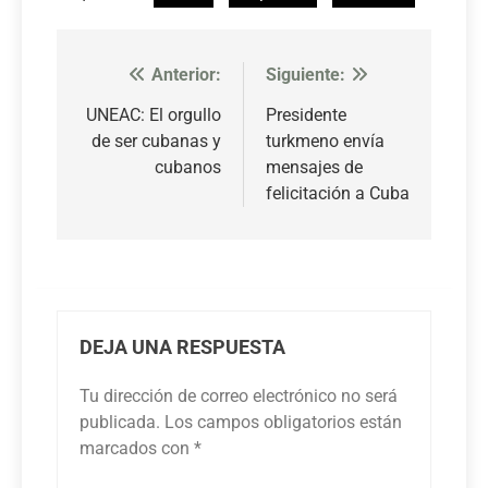
Anterior:
Siguiente:
Navegación
de
UNEAC: El orgullo
Presidente
de ser cubanas y
turkmeno envía
entradas
cubanos
mensajes de
felicitación a Cuba
DEJA UNA RESPUESTA
Tu dirección de correo electrónico no será
publicada.
Los campos obligatorios están
marcados con
*