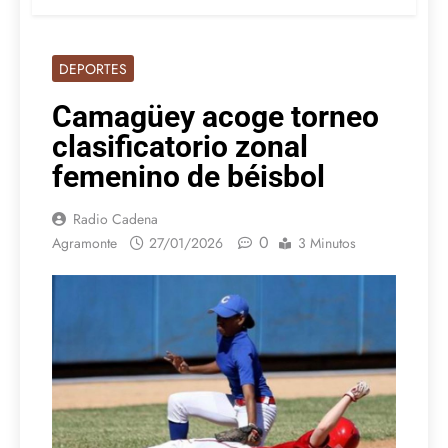
DEPORTES
Camagüey acoge torneo
clasificatorio zonal
femenino de béisbol
Radio Cadena
0
Agramonte
27/01/2026
3 Minutos