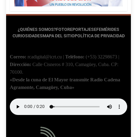
¿QUIÉNES SOMOS?
FOTOREPORTAJES
EFEMÉRIDES
CURIOSIDADES
MAPA DEL SITIO
POLÍTICA DE PRIVACIDAD
Correo:
rcadigital@icrt.cu
|
Teléfono:
(+53) 32298673
|
Dirección:
Calle Cisneros # 310, Camagüey, Cuba.
CP:
70100.
«Desde la cuna de El Mayor transmite Radio Cadena
Agramonte, Camagüey, Cuba»