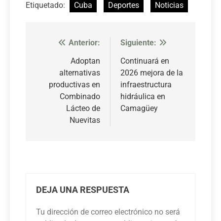
Etiquetado:
Cuba
Deportes
Noticias
Anterior:
Siguiente:
Navegación
de
Adoptan
Continuará en
alternativas
2026 mejora de la
entradas
productivas en
infraestructura
Combinado
hidráulica en
Lácteo de
Camagüey
Nuevitas
DEJA UNA RESPUESTA
Tu dirección de correo electrónico no será