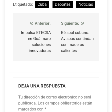
Etiquetado:
Cuba
Deportes
Noticias
Anterior:
Siguiente:
Navegación
de
Impulsa ETECSA
Béisbol cubano:
en Guáimaro
Avispas continúan
entradas
soluciones
con maderos
innovadoras
calientes
DEJA UNA RESPUESTA
Tu dirección de correo electrónico no será
publicada.
Los campos obligatorios están
marcados con
*