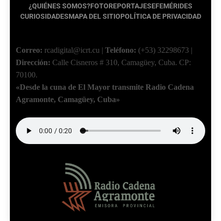
¿QUIÉNES SOMOS?
FOTOREPORTAJES
EFEMÉRIDES
CURIOSIDADES
MAPA DEL SITIO
POLÍTICA DE PRIVACIDAD
Correo:
rcadigital@icrt.cu
|
Teléfono:
(+53) 32298673
|
Dirección:
Calle Cisneros # 310, Camagüey, Cuba.
CP:
70100.
«Desde la cuna de El Mayor transmite Radio Cadena
Agramonte, Camagüey, Cuba»