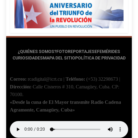
¿QUIÉNES SOMOS?
FOTOREPORTAJES
EFEMÉRIDES
CURIOSIDADES
MAPA DEL SITIO
POLÍTICA DE PRIVACIDAD
Correo:
rcadigital@icrt.cu
|
Teléfono:
(+53) 32298673
|
Dirección:
Calle Cisneros # 310, Camagüey, Cuba.
CP:
70100.
«Desde la cuna de El Mayor transmite Radio Cadena
Agramonte, Camagüey, Cuba»