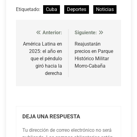
Etiquetado:
Cuba
Deportes
Noticias
Anterior:
Siguiente:
Navegación
de
América Latina en
Reajustarán
2025: el año en
precios en Parque
entradas
que el péndulo
Histórico Militar
giró hacia la
Morro-Cabaña
derecha
DEJA UNA RESPUESTA
Tu dirección de correo electrónico no será