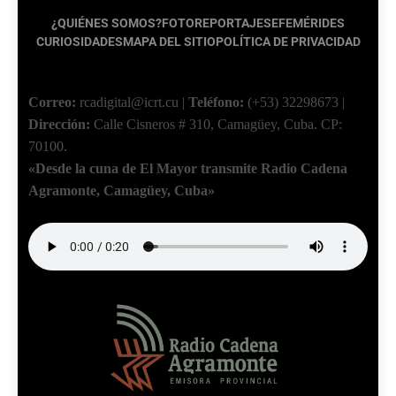
¿QUIÉNES SOMOS?
FOTOREPORTAJES
EFEMÉRIDES
CURIOSIDADES
MAPA DEL SITIO
POLÍTICA DE PRIVACIDAD
Correo:
rcadigital@icrt.cu
|
Teléfono:
(+53) 32298673
|
Dirección:
Calle Cisneros # 310, Camagüey, Cuba.
CP:
70100.
«Desde la cuna de El Mayor transmite Radio Cadena
Agramonte, Camagüey, Cuba»