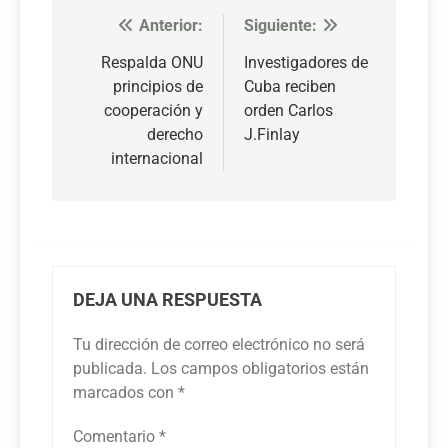
Anterior:
Siguiente:
Navegación
de
Respalda ONU
Investigadores de
principios de
Cuba reciben
entradas
cooperación y
orden Carlos
derecho
J.Finlay
internacional
DEJA UNA RESPUESTA
Tu dirección de correo electrónico no será
publicada.
Los campos obligatorios están
marcados con
*
Comentario
*