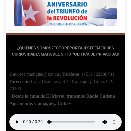
¿QUIÉNES SOMOS?
FOTOREPORTAJES
EFEMÉRIDES
CURIOSIDADES
MAPA DEL SITIO
POLÍTICA DE PRIVACIDAD
Correo:
rcadigital@icrt.cu
|
Teléfono:
(+53) 32298673
|
Dirección:
Calle Cisneros # 310, Camagüey, Cuba.
CP:
70100.
«Desde la cuna de El Mayor transmite Radio Cadena
Agramonte, Camagüey, Cuba»