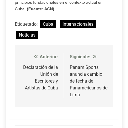
principios fundacionales en el contexto actual en
Cuba.
(Fuente: ACN)
Etiquetado:
Cuba
Internacionales
Noticias
Anterior:
Siguiente:
Navegación
de
Declaración de la
Panam Sports
Unión de
anuncia cambio
entradas
Escritores y
de fecha de
Artistas de Cuba
Panamericanos de
Lima