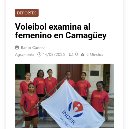
DEPORTES
Voleibol examina al
femenino en Camagüey
Radio Cadena
0
Agramonte
14/03/2025
2 Minutos