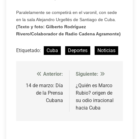
Paralelamente se competirá en el varonil, con sede
en la sala Alejandro Urgellés de Santiago de Cuba.
(Texto y foto: Gilberto Rodríguez
Rivero/Colaborador de Radio Cadena Agramonte)
Etiquetado:
Cuba
Deportes
Noticias
Anterior:
Siguiente:
Navegación
de
14 de marzo: Día
¿Quién es Marco
de la Prensa
Rubio? origen de
entradas
Cubana
su odio irracional
hacia Cuba