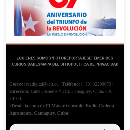
¿QUIÉNES SOMOS?
FOTOREPORTAJES
EFEMÉRIDES
CURIOSIDADES
MAPA DEL SITIO
POLÍTICA DE PRIVACIDAD
Correo:
rcadigital@icrt.cu
|
Teléfono:
(+53) 32298673
|
Dirección:
Calle Cisneros # 310, Camagüey, Cuba.
CP:
70100.
«Desde la cuna de El Mayor transmite Radio Cadena
Agramonte, Camagüey, Cuba»