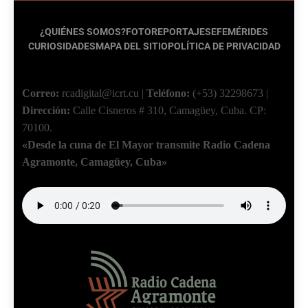
¿QUIÉNES SOMOS?
FOTOREPORTAJES
EFEMÉRIDES
CURIOSIDADES
MAPA DEL SITIO
POLÍTICA DE PRIVACIDAD
Correo:
rcadigital@icrt.cu
|
Teléfono:
(+53) 32298673
|
Dirección:
Calle Cisneros # 310, Camagüey, Cuba.
CP:
70100.
«Desde la cuna de El Mayor transmite Radio Cadena
Agramonte, Camagüey, Cuba»