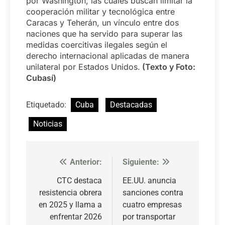
por Washington, las cuales buscan limitar la
cooperación militar y tecnológica entre
Caracas y Teherán, un vínculo entre dos
naciones que ha servido para superar las
medidas coercitivas ilegales según el
derecho internacional aplicadas de manera
unilateral por Estados Unidos.
(Texto y Foto:
Cubasí)
Etiquetado:
Cuba
Destacadas
Noticias
Anterior:
Siguiente:
Navegación
de
CTC destaca
EE.UU. anuncia
resistencia obrera
sanciones contra
entradas
en 2025 y llama a
cuatro empresas
enfrentar 2026
por transportar