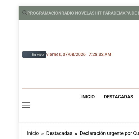
Saltar
PROGRAMACIÓN
RADIO NOVELAS
HIT PARADE
MAPA DE
al
contenido
viernes, 07/08/2026
7:28:33 AM
En vivo
INICIO
DESTACADAS
Inicio
Destacadas
Declaración urgente por Cu