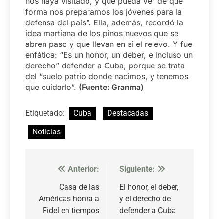
nos haya visitado, y que pueda ver de qué
forma nos preparamos los jóvenes para la
defensa del país”. Ella, además, recordó la
idea martiana de los pinos nuevos que se
abren paso y que llevan en sí el relevo. Y fue
enfática: “Es un honor, un deber, e incluso un
derecho” defender a Cuba, porque se trata
del “suelo patrio donde nacimos, y tenemos
que cuidarlo”.
(Fuente: Granma)
Etiquetado:
Cuba
Destacadas
Noticias
Anterior:
Siguiente:
Navegación
de
Casa de las
El honor, el deber,
Américas honra a
y el derecho de
entradas
Fidel en tiempos
defender a Cuba