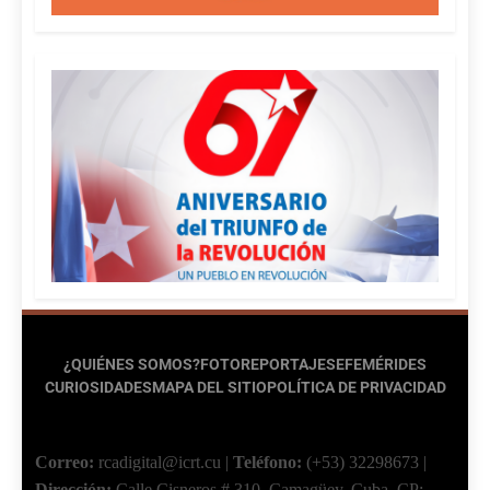
¿QUIÉNES SOMOS?
FOTOREPORTAJES
EFEMÉRIDES
CURIOSIDADES
MAPA DEL SITIO
POLÍTICA DE PRIVACIDAD
Correo:
rcadigital@icrt.cu
|
Teléfono:
(+53) 32298673
|
Dirección:
Calle Cisneros # 310, Camagüey, Cuba.
CP: