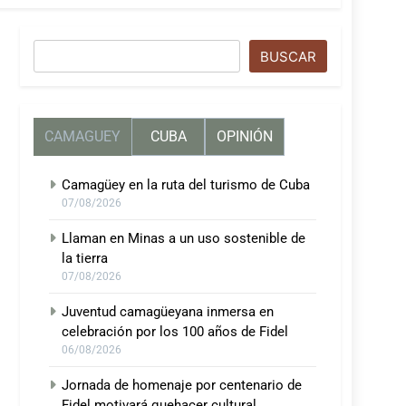
Buscar
BUSCAR
CAMAGUEY
CUBA
OPINIÓN
Camagüey en la ruta del turismo de Cuba
07/08/2026
Llaman en Minas a un uso sostenible de
la tierra
07/08/2026
Juventud camagüeyana inmersa en
celebración por los 100 años de Fidel
06/08/2026
Jornada de homenaje por centenario de
Fidel motivará quehacer cultural