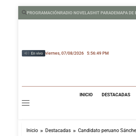
Saltar
PROGRAMACIÓN
RADIO NOVELAS
HIT PARADE
MAPA DE
al
contenido
viernes, 07/08/2026
5:56:50 PM
En vivo
INICIO
DESTACADAS
Inicio
Destacadas
Candidato peruano Sánchez 