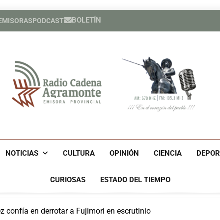
BOLETÍN
 EMISORAS
PODCAST
Héroe cuban
España cele
Héroe cuban
España cele
Radio Cadena Agra
Radio Cadena Agramonte, Emisora Provincial De Camagüe
Cu
NOTICIAS
CULTURA
OPINIÓN
CIENCIA
DEPOR
CURIOSAS
ESTADO DEL TIEMPO
confía en derrotar a Fujimori en escrutinio