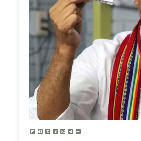
Flipboard
Facebook
X
Threads
WhatsApp
Telegram
Compartir