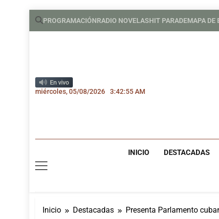
Saltar
PROGRAMACIÓN
RADIO NOVELAS
HIT PARADE
MAPA DE
al
contenido
En vivo
miércoles, 05/08/2026
3:42:56 AM
INICIO
DESTACADAS
Inicio
Destacadas
Presenta Parlamento cuba