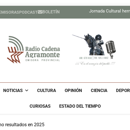
Boletín Cam
Jornada Cultural he
BOLETÍN
 EMISORAS
PODCAST
Compañía cuban
Boletín Cam
Jornada Cultural he
Compañía cuban
Radio Cadena Agra
Radio Cadena Agramonte, Emisora Provincial De Camagüe
Cu
NOTICIAS
CULTURA
OPINIÓN
CIENCIA
DEPOR
CURIOSAS
ESTADO DEL TIEMPO
no resultados en 2025