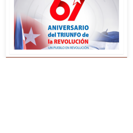
¿QUIÉNES SOMOS?
FOTOREPORTAJES
EFEMÉRIDES
CURIOSIDADES
MAPA DEL SITIO
POLÍTICA DE PRIVACIDAD
Correo:
rcadigital@icrt.cu
|
Teléfono:
(+53) 32298673
|
Dirección:
Calle Cisneros # 310, Camagüey, Cuba.
CP:
70100.
«Desde la cuna de El Mayor transmite Radio Cadena
Agramonte, Camagüey, Cuba»