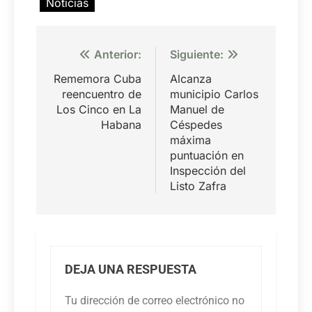
Noticias
Navegación
Anterior:
Siguiente:
de
Rememora Cuba
Alcanza
entradas
reencuentro de
municipio Carlos
Los Cinco en La
Manuel de
Habana
Céspedes
máxima
puntuación en
Inspección del
Listo Zafra
DEJA UNA RESPUESTA
Tu dirección de correo electrónico no