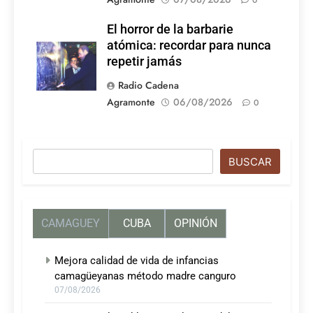
0
El horror de la barbarie
atómica: recordar para nunca
repetir jamás
Radio Cadena
Agramonte
06/08/2026
0
Buscar
BUSCAR
CAMAGUEY
CUBA
OPINIÓN
Mejora calidad de vida de infancias
camagüeyanas método madre canguro
07/08/2026