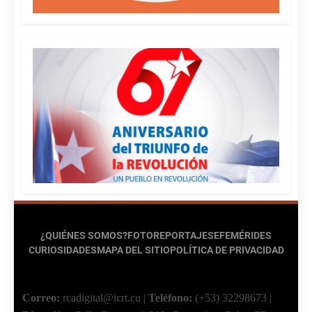
¿QUIÉNES SOMOS?
FOTOREPORTAJES
EFEMÉRIDES
CURIOSIDADES
MAPA DEL SITIO
POLÍTICA DE PRIVACIDAD
Correo:
rcadigital@icrt.cu
|
Teléfono:
(+53) 32298673
|