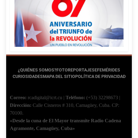
¿QUIÉNES SOMOS?
FOTOREPORTAJES
EFEMÉRIDES
CURIOSIDADES
MAPA DEL SITIO
POLÍTICA DE PRIVACIDAD
Correo:
rcadigital@icrt.cu
|
Teléfono:
(+53) 32298673
|
Dirección:
Calle Cisneros # 310, Camagüey, Cuba.
CP:
70100.
«Desde la cuna de El Mayor transmite Radio Cadena
Agramonte, Camagüey, Cuba»