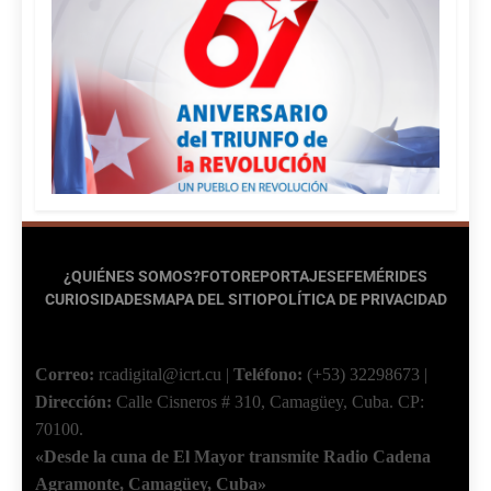
¿QUIÉNES SOMOS?
FOTOREPORTAJES
EFEMÉRIDES
CURIOSIDADES
MAPA DEL SITIO
POLÍTICA DE PRIVACIDAD
Correo:
rcadigital@icrt.cu
|
Teléfono:
(+53) 32298673
|
Dirección:
Calle Cisneros # 310, Camagüey, Cuba.
CP:
70100.
«Desde la cuna de El Mayor transmite Radio Cadena
Agramonte, Camagüey, Cuba»