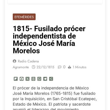
EFEMÉRIDES
1815- Fusilado prócer
independentista de
México José María
Morelos
Radio Cadena
0
Agramonte
22/12/1815
1 Minutos
Flipboard
Facebook
X
Threads
WhatsApp
Telegram
Compartir
El prócer de la independencia de México
José María Morelos (1765-1815) fue fusilado
por la Inquisición, en San Cristóbal Ecatepec,
Estado de México. El patriota y sacerdote
asumió el liderazgo del movimiento