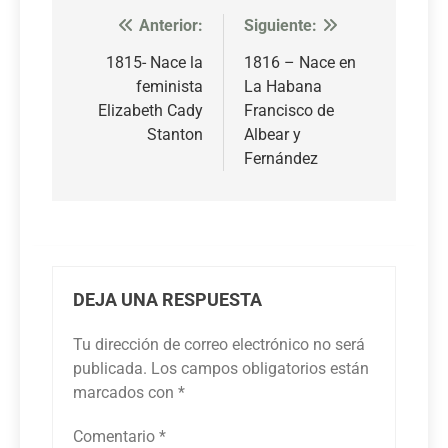
Anterior:
Siguiente:
Navegación
de
1815- Nace la
1816 – Nace en
feminista
La Habana
entradas
Elizabeth Cady
Francisco de
Stanton
Albear y
Fernández
DEJA UNA RESPUESTA
Tu dirección de correo electrónico no será
publicada.
Los campos obligatorios están
marcados con
*
Comentario
*