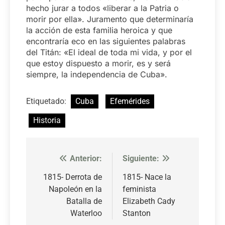
hecho jurar a todos «liberar a la Patria o
morir por ella». Juramento que determinaría
la acción de esta familia heroica y que
encontraría eco en las siguientes palabras
del Titán: «El ideal de toda mi vida, y por el
que estoy dispuesto a morir, es y será
siempre, la independencia de Cuba».
Etiquetado:
Cuba
Efemérides
Historia
Anterior:
Siguiente:
Navegación
de
1815- Derrota de
1815- Nace la
Napoleón en la
feminista
entradas
Batalla de
Elizabeth Cady
Waterloo
Stanton