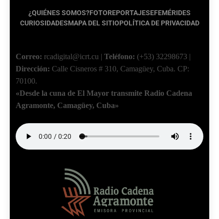
¿QUIÉNES SOMOS?
FOTOREPORTAJES
EFEMÉRIDES
CURIOSIDADES
MAPA DEL SITIO
POLÍTICA DE PRIVACIDAD
Correo:
rcadigital@icrt.cu
|
Teléfono:
(+53) 32298673
|
Dirección:
Calle Cisneros # 310, Camagüey, Cuba.
CP:
70100.
«Desde la cuna de El Mayor transmite Radio Cadena
Agramonte, Camagüey, Cuba»