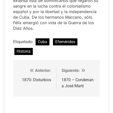
extensa lista de dominicanos que regaron su
sangre en la lucha contra el colonialismo
español y por la libertad y la independencia
de Cuba. De los hermanos Marcano, sólo
Félix emergió con vida de la Guerra de los
Diez Años.
Etiquetado:
Cuba
Efemérides
Historia
Anterior:
Siguiente:
Navegación
de
1870- Disturbios
1870 – Condenan
a José Martí
entradas