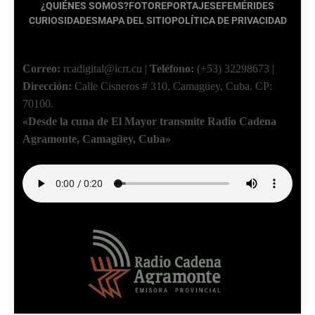
¿QUIÉNES SOMOS?
FOTOREPORTAJES
EFEMÉRIDES
CURIOSIDADES
MAPA DEL SITIO
POLÍTICA DE PRIVACIDAD
Correo:
rcadigital@icrt.cu
|
Teléfono:
(+53) 32298673
|
Dirección:
Calle Cisneros # 310, Camagüey, Cuba.
CP:
70100.
«Desde la cuna de El Mayor transmite Radio Cadena
Agramonte, Camagüey, Cuba»