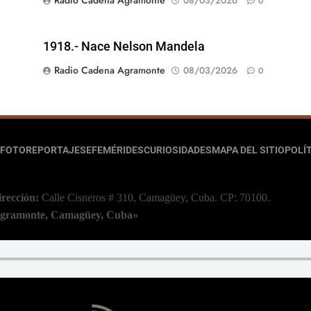
Radio Cadena Agramonte
08/03/2026
0
1918.- Nace Nelson Mandela
Radio Cadena Agramonte
08/03/2026
0
FOTOREPORTAJES
EFEMÉRIDES
CURIOSIDADES
MAPA DEL SITIO
POLÍT
irección:
Calle Cisneros # 310, Camagüey, Cuba.
CP: 70100.
 Agramonte, Camagüey, Cuba»