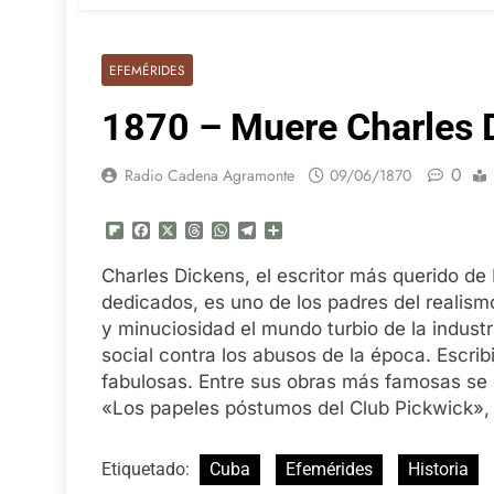
EFEMÉRIDES
1870 – Muere Charles D
0
Radio Cadena Agramonte
09/06/1870
Flipboard
Facebook
X
Threads
WhatsApp
Telegram
Compartir
Charles Dickens, el escritor más querido de
dedicados, es uno de los padres del realism
y minuciosidad el mundo turbio de la industr
social contra los abusos de la época. Escrib
fabulosas. Entre sus obras más famosas se 
«Los papeles póstumos del Club Pickwick», 
Etiquetado:
Cuba
Efemérides
Historia