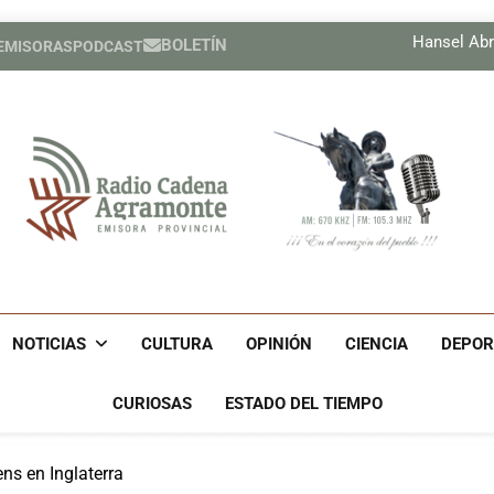
Jornada de homenaje por cent
Hansel Abr
BOLETÍN
 EMISORAS
PODCAST
Formación en Turismo 
Emprender
Jornada de homenaje por cent
Hansel Abr
Formación en Turismo 
Emprender
Radio Cadena Agra
Radio Cadena Agramonte, Emisora Provincial De Camagüe
Cu
NOTICIAS
CULTURA
OPINIÓN
CIENCIA
DEPOR
CURIOSAS
ESTADO DEL TIEMPO
ns en Inglaterra