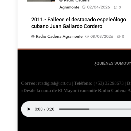
Radio Cadena
Agramonte
02/04/2026
0
2011.- Fallece el destacado espeleólogo
cubano Juan Gallardo Cordero
Radio Cadena Agramonte
08/03/2026
0
¿QUIÉNES SOMOS?
Correo:
rcadigital@icrt.cu
|
Teléfono:
(+53) 32298673
|
D
«Desde la cuna de El Mayor transmite Radio Cadena