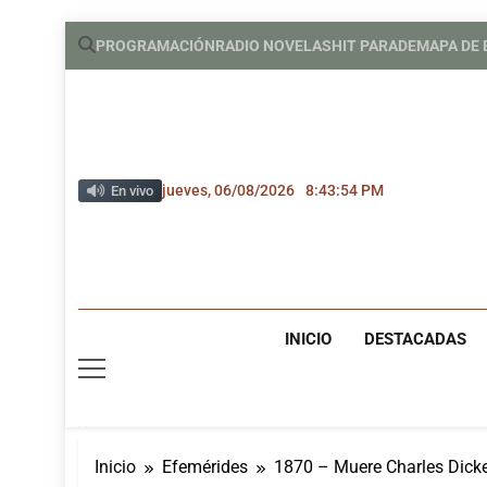
Saltar
PROGRAMACIÓN
RADIO NOVELAS
HIT PARADE
MAPA DE
al
contenido
jueves, 06/08/2026
8:43:55 PM
En vivo
INICIO
DESTACADAS
Inicio
Efemérides
1870 – Muere Charles Dicke