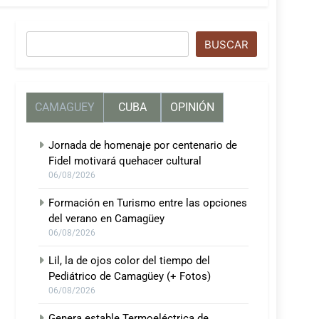
Buscar
BUSCAR
CAMAGUEY
CUBA
OPINIÓN
Jornada de homenaje por centenario de
Fidel motivará quehacer cultural
06/08/2026
Formación en Turismo entre las opciones
del verano en Camagüey
06/08/2026
Lil, la de ojos color del tiempo del
Pediátrico de Camagüey (+ Fotos)
06/08/2026
Genera estable Termoeléctrica de