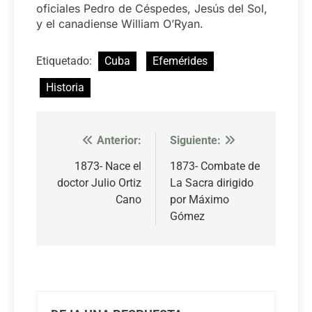
oficiales Pedro de Céspedes, Jesús del Sol,
y el canadiense William O’Ryan.
Etiquetado:
Cuba
Efemérides
Historia
Anterior:
Siguiente:
Navegación
de
1873- Nace el
1873- Combate de
doctor Julio Ortiz
La Sacra dirigido
entradas
Cano
por Máximo
Gómez