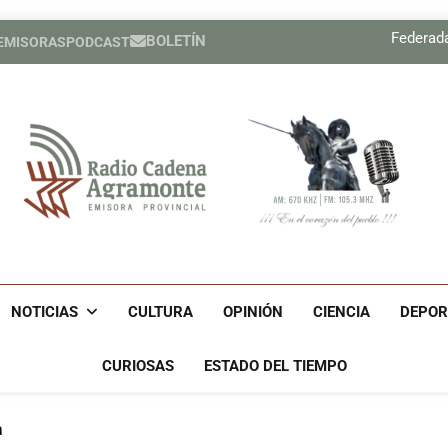
Atención 
Federada
BOLETÍN
 EMISORAS
PODCAST
Atención 
Federada
Radio Cadena Agra
Radio Cadena Agramonte, Emisora Provincial De Camagüe
Cu
NOTICIAS
CULTURA
OPINIÓN
CIENCIA
DEPOR
CURIOSAS
ESTADO DEL TIEMPO
a