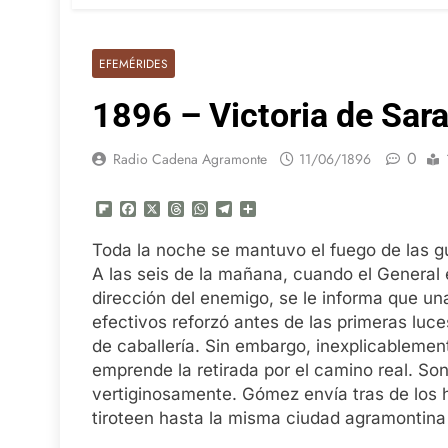
EFEMÉRIDES
1896 – Victoria de Sar
0
Radio Cadena Agramonte
11/06/1896
Flipboard
Facebook
X
Threads
WhatsApp
Telegram
Compartir
Toda la noche se mantuvo el fuego de las gu
A las seis de la mañana, cuando el General
dirección del enemigo, se le informa que 
efectivos reforzó antes de las primeras luce
de caballería. Sin embargo, inexplicablemen
emprende la retirada por el camino real. S
vertiginosamente. Gómez envía tras de los 
tiroteen hasta la misma ciudad agramontina 