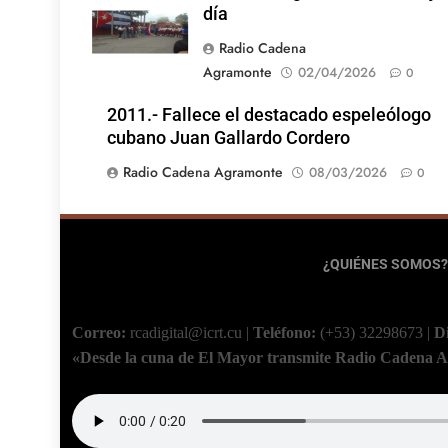
día
Radio Cadena
Agramonte
02/04/2026
0
2011.- Fallece el destacado espeleólogo
cubano Juan Gallardo Cordero
Radio Cadena Agramonte
08/03/2026
0
¿QUIÉNES SOMOS?
Correo:
rcadigital@icrt.cu
|
Teléfono:
(+53) 32298673
|
D
«Desde la cuna de El Mayor transmite Radio Cadena