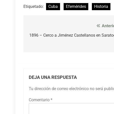
Etiquetado:
Cuba
Efemérides
Historia
Anteri
Navegación
de
1896 – Cerco a Jiménez Castellanos en Sarat
entradas
DEJA UNA RESPUESTA
Tu dirección de correo electrónico no será publ
Comentario
*