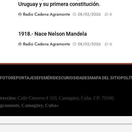
Uruguay y su primera constitución.
Radio Cadena Agramonte
08/03/2026
0
1918.- Nace Nelson Mandela
Radio Cadena Agramonte
08/03/2026
0
FOTOREPORTAJES
EFEMÉRIDES
CURIOSIDADES
MAPA DEL SITIO
POLÍT
irección:
Calle Cisneros # 310, Camagüey, Cuba.
CP: 70100.
 Agramonte, Camagüey, Cuba»