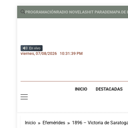
Saltar
PROGRAMACIÓN
RADIO NOVELAS
HIT PARADE
MAPA DE
al
contenido
En vivo
viernes, 07/08/2026
10:31:40 PM
INICIO
DESTACADAS
Inicio
Efemérides
1896 – Victoria de Saratog