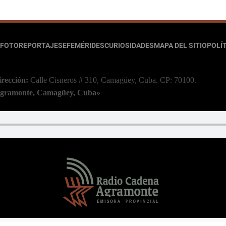
FOTOREPORTAJES
EFEMÉRIDES
CURIOSIDADES
MAPA DEL SITIO
POLÍT
irección:
Calle Cisneros # 310, Camagüey, Cuba.
CP: 70100.
 Agramonte, Camagüey, Cuba»