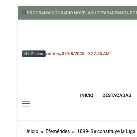
Saltar
PROGRAMACIÓN
RADIO NOVELAS
HIT PARADE
MAPA DE
al
contenido
viernes, 07/08/2026
9:27:46 AM
En vivo
INICIO
DESTACADAS
Inicio
Efemérides
1899- Se constituye la Lig