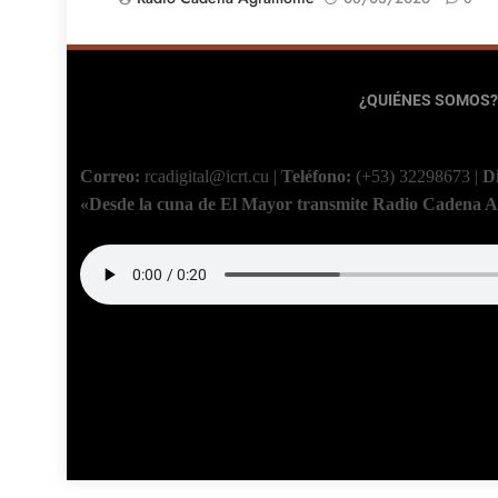
¿QUIÉNES SOMOS?
Correo:
rcadigital@icrt.cu
|
Teléfono:
(+53) 32298673
|
D
«Desde la cuna de El Mayor transmite Radio Cadena