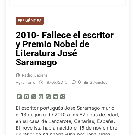
EFEMÉRIDES
2010- Fallece el escritor
y Premio Nobel de
Literatura José
Saramago
Radio Cadena
0
Agramonte
18/06/2010
2 Minutos
Flipboard
Facebook
X
Threads
WhatsApp
Telegram
Compartir
El escritor portugués José Saramago murió
el 18 de junio de 2010 a los 87 años de edad,
en su casa de Lanzarote, Canarias, España.
El novelista había nacido el 16 de noviembre
de 1922 en Azinhaga -una pequeña aldea