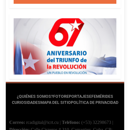
¿QUIÉNES SOMOS?
FOTOREPORTAJES
EFEMÉRIDES
CURIOSIDADES
MAPA DEL SITIO
POLÍTICA DE PRIVACIDAD
Correo:
rcadigital@icrt.cu
|
Teléfono:
(+53) 32298673
|
Dirección:
Calle Cisneros # 310, Camagüey, Cuba.
CP: