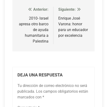
Anterior:
Siguiente:
Navegación
de
2010- Israel
Enrique José
apresa otro barco
Varona: honor
entradas
de ayuda
para un educador
humanitaria a
por excelencia
Palestina
DEJA UNA RESPUESTA
Tu dirección de correo electrónico no será
publicada.
Los campos obligatorios están
marcados con
*