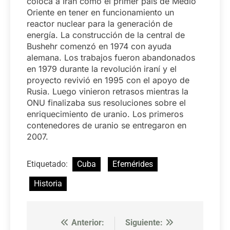
coloca a Irán como el primer país de Medio
Oriente en tener en funcionamiento un
reactor nuclear para la generación de
energía. La construcción de la central de
Bushehr comenzó en 1974 con ayuda
alemana. Los trabajos fueron abandonados
en 1979 durante la revolución iraní y el
proyecto revivió en 1995 con el apoyo de
Rusia. Luego vinieron retrasos mientras la
ONU finalizaba sus resoluciones sobre el
enriquecimiento de uranio. Los primeros
contenedores de uranio se entregaron en
2007.
Etiquetado:
Cuba
Efemérides
Historia
Anterior:
Siguiente:
Navegación