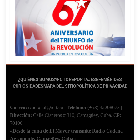
¿QUIÉNES SOMOS?
FOTOREPORTAJES
EFEMÉRIDES
CURIOSIDADES
MAPA DEL SITIO
POLÍTICA DE PRIVACIDAD
Correo:
rcadigital@icrt.cu
|
Teléfono:
(+53) 32298673
|
Dirección:
Calle Cisneros # 310, Camagüey, Cuba.
CP:
70100.
«Desde la cuna de El Mayor transmite Radio Cadena
Agramonte, Camagüey, Cuba»