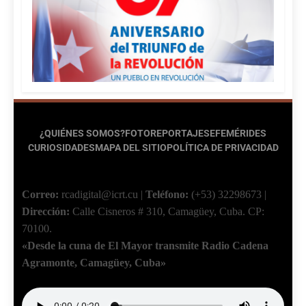
¿QUIÉNES SOMOS?
FOTOREPORTAJES
EFEMÉRIDES
CURIOSIDADES
MAPA DEL SITIO
POLÍTICA DE PRIVACIDAD
Correo:
rcadigital@icrt.cu
|
Teléfono:
(+53) 32298673
|
Dirección:
Calle Cisneros # 310, Camagüey, Cuba.
CP:
70100.
«Desde la cuna de El Mayor transmite Radio Cadena
Agramonte, Camagüey, Cuba»