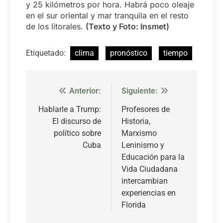
y 25 kilómetros por hora. Habrá poco oleaje
en el sur oriental y mar tranquila en el resto
de los litorales.
(Texto y Foto: Insmet)
Etiquetado:
clima
pronóstico
tiempo
Anterior:
Siguiente:
Navegación
de
Hablarle a Trump:
Profesores de
El discurso de
Historia,
entradas
político sobre
Marxismo
Cuba
Leninismo y
Educación para la
Vida Ciudadana
intercambian
experiencias en
Florida